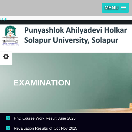
MENU
EXAMINATION
PhD Course Work Result June 2025
Revaluation Results of Oct Nov 2025